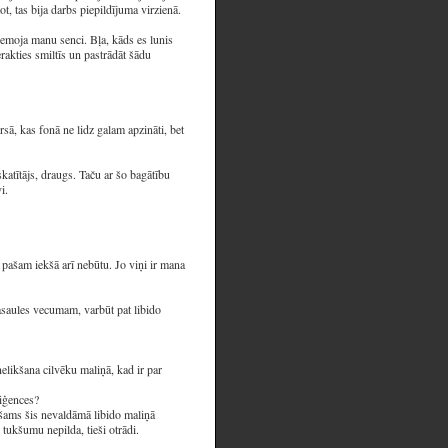
t, tas bija darbs piepildījuma virzienā.
ciemoja manu senci. Bļa, kāds es lunis
erakties smiltīs un pastrādāt šādu
sā, kas fonā ne lidz galam apzināti, bet
skatītājs, draugs. Taču ar šo bagātību
i.
 pašam iekšā arī nebūtu. Jo viņi ir mana
pasaules vecumam, varbūt pat libido
nelikšana cilvēku maliņā, kad ir par
liģences?
iešams šis nevaldāmā libido maliņā
 tukšumu nepilda, tieši otrādi.