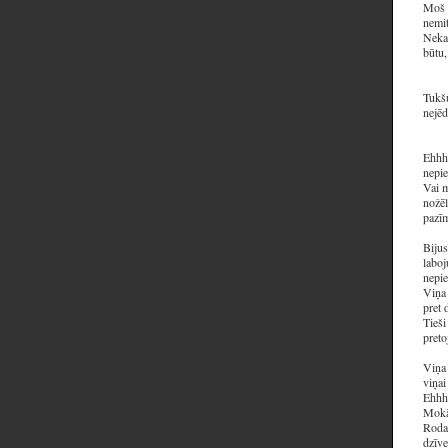
Moš i
nemit
Nekas
būtu,
Tukšu
nejēd
Ehhh,
nepie
Vai m
nožēl
pazīm
Bijus
laboj
nepie
Viņa 
pret 
Tieši
preto
Viņa 
viņai
Ehhh,
Mokās
Rodas
dzīve