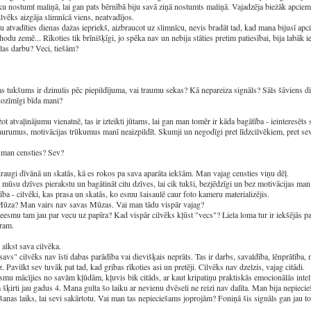
ku nostumt maliņā, lai gan pats bērnībā biju savā ziņā nostumts maliņā. Vajadzēja biežāk apciemo
lvēks aizgāja slimnīcā viens, neatvadījos.
u atvadīties dienas dažas iepriekš, aizbraucot uz slimnīcu, nevis bradāt tad, kad mana bijusī ap
odu zemē... Rīkoties tik brīnišķīgi, jo spēka nav un nebija stāties pretim patiesībai, bija labāk i
as darbu? Veci, tiešām?
as tukšums ir dzinulis pēc piepildījuma, vai traumu sekas? Kā nepareiza signāls? Sāls šāviens dir
ozīmīgi bīda mani?
ot atvaļinājumu vienatnē, tas ir izteikti jūtams, lai gan man tomēr ir kāda bagātība - ieinteresēts 
aurumus, motivācijas trūkumus manī neaizpildīt. Skumji un negodīgi pret līdzcilvēkiem, pret sev
man censties? Sev?
raugi dīvānā un skatās, kā es rokos pa sava aparāta iekšām. Man vajag censties viņu dēļ.
 mūsu dzīves pierakstu un bagātināt citu dzīves, lai cik tukši, bezjēdzīgi un bez motivācijas man
ība - cilvēki, kas prasa un skatās, ko esmu šaisaulē caur foto kameru materializējis.
Mūza? Man vairs nav savas Mūzas. Vai man tādu vispār vajag?
eesmu tam jau par vecu uz papīra? Kad vispār cilvēks kļūst "vecs"? Liela loma tur ir iekšējās 
ram.
 alkst sava cilvēka.
savs" cilvēks nav īsti dabas parādība vai dievišķais neprāts. Tas ir darbs, savaldība, lēnprātība, 
. Pavilkt sev tuvāk pat tad, kad gribas rīkoties asi un pretēji. Cilvēks nav dzelzis, vajag citādi.
smu mācījies no savām kļūdām, kļuvis bik citāds, ar kaut kripatiņu praktiskās emocionālās inte
šķirti jau gadus 4. Mana gulta šo laiku ar nevienu dvēseli ne reizi nav dalīta. Man bija nepiec
šanas laiks, lai sevi sakārtotu. Vai man tas nepieciešams joprojām? Foniņā šis signāls gan jau to