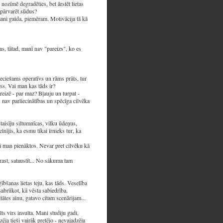
nozīmē degradēties, bet ārstēt lietas
e pārvarēt sūdus?
mani gaida, piemēram. Motivācija tā kā
s, tātad, manī nav "pareizs", ko es
ieciešams operatīvs un rāms prāts, tur
ss. Vai man kas tāds ir?
reizē - par maz? Bļauju un turpat -
nav parliecinātības un spēcīga cilvēka
taisīju siltumnīcas, vilku ūdeņus,
nījis, ka esmu tikai īrnieks tur, ka
ā man pienāktos. Nevar pret cilvēku kā
rast, sataustīt... No sākuma tam
bšanas lietas teju, kas tāds. Veselība
sabrūkot, kā vēsta sabiedrība.
tātes ainu, gatavo citam scenārijam...
lts virs insulta. Mani studiju gadi,
ēja tieši vairāk pretējo - nevajadzēja