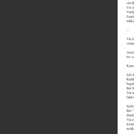
cilvē
Un ci
Varēj
Lunah
māksl
...
Vai t
vienn
Atsēž
tos c
Kam 
Sēž d
Radīt
bagāt
Bet 
Vai n
fakto
Sirds
Bet "
daudz
Vai e
Esam 
nolik