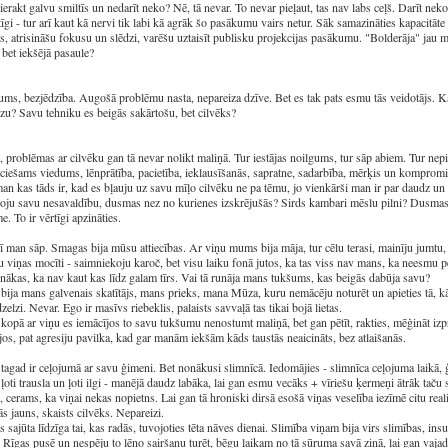
erakt galvu smiltīs un nedarīt neko? Nē, tā nevar. To nevar pieļaut, tas nav labs ceļš. Darīt neko 
īgi - tur arī kaut kā nervi tik labi kā agrāk šo pasākumu vairs netur. Sāk samazināties kapacitāt
, atrisināšu fokusu un slēdzi, varēšu uztaisīt publisku projekcijas pasākumu. "Bolderāja" jau 
 bet iekšējā pasaule?
ms, bezjēdzība. Augošā problēmu nasta, nepareiza dzīve. Bet es tak pats esmu tās veidotājs. Ka
zu? Savu tehniku es beigās sakārtošu, bet cilvēks?
 problēmas ar cilvēku gan tā nevar nolikt maliņā. Tur iestājas noilgums, tur sāp abiem. Tur nep
ciešams viedums, lēnprātība, pacietība, ieklausīšanās, sapratne, sadarbība, mērķis un kompromi
an kas tāds ir, kad es bļauju uz savu mīļo cilvēku ne pa tēmu, jo vienkārši man ir par daudz un 
oju savu nesavaldību, dusmas nez no kurienes izskrējušās? Sirds kambari mēslu pilni? Dusmas 
e. To ir vērtīgi apzināties.
ī man sāp. Smagas bija mūsu attiecības. Ar viņu mums bija māja, tur cēlu terasi, mainīju jumtu, 
u viņas mocīti - saimniekoju karoč, bet visu laiku fonā jutos, ka tas viss nav mans, ka neesmu pel
nākas, ka nav kaut kas līdz galam tīrs. Vai tā runāja mans tukšums, kas beigās dabūja savu?
bija mans galvenais skatītājs, mans prieks, mana Mūza, kuru nemācēju noturēt un apieties tā, k
dzelzi. Nevar. Ego ir masīvs riebeklis, palaists savvaļā tas tikai bojā lietas.
 kopā ar viņu es iemācījos to savu tukšumu nenostumt maliņā, bet gan pētīt, rakties, mēģināt izp
jos, pat agresiju pavilka, kad gar manām iekšām kāds taustās neaicināts, bez atlaišanās.
tagad ir ceļojumā ar savu ģimeni. Bet nonākusi slimnīcā. Iedomājies - slimnīca ceļojuma laikā, ģī
 ļoti trausla un ļoti ilgi - manējā daudz labāka, lai gan esmu vecāks + vīriešu ķermeņi ātrāk taču 
 cerams, ka viņai nekas nopietns. Lai gan tā hroniski dirsā esošā viņas veselība iezīmē citu reali
 jauns, skaists cilvēks. Nepareizi.
 sajūta līdzīga tai, kas radās, tuvojoties tēta nāves dienai. Slimība viņam bija virs slimības, insu
 Rīgas pusē un nespēju to lēno sairšanu turēt, bēgu laikam no tā sūruma savā ziņā, lai gan vajadz