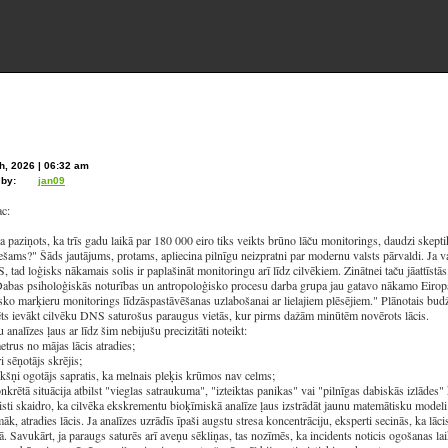
h, 2026 | 06:32 am
 by:
jan09
ac:
a paziņots, ka trīs gadu laikā par 180 000 eiro tiks veikts brūno lāču monitorings, daudzi skeptiķi
ešams?" Šāds jautājums, protams, apliecina pilnīgu neizpratni par modernu valsts pārvaldi. Ja v
 tad loģisks nākamais solis ir paplašināt monitoringu arī līdz cilvēkiem. Zinātnei taču jāattīstās
abas psiholoģiskās noturības un antropoloģisko procesu darba grupa jau gatavo nākamo Eiropa
sko marķieru monitorings līdzāspastāvēšanas uzlabošanai ar lielajiem plēsējiem." Plānotais budžet
ts ievākt cilvēku DNS saturošus paraugus vietās, kur pirms dažām minūtēm novērots lācis.
 analīzes ļaus ar līdz šim nebijušu precizitāti noteikt:
etrus no mājas lācis atradies;
ri sēņotājs skrējis;
ēkšņi ogotājs sapratis, ka melnais pleķis krūmos nav celms;
onkrētā situācija atbilst "vieglas satraukuma", "izteiktas panikas" vai "pilnīgas dabiskās izlādes" k
isti skaidro, ka cilvēka ekskrementu bioķīmiskā analīze ļaus izstrādāt jaunu matemātisku modeli. 
māk, atradies lācis. Ja analīzes uzrādīs īpaši augstu stresa koncentrāciju, eksperti secinās, ka lāc
. Savukārt, ja paraugs saturēs arī aveņu sēkliņas, tas nozīmēs, ka incidents noticis ogošanas lai