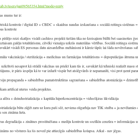
klab.lv/users/jan09/565354.h
tml?mode=reply
as mums tur ir:
triskā kontrole / digital ID + CBDC + skaidras naudas izskaušana + sociālā reitinga sistēmas = 
as kontrole
 pēdējo reizi skatījos visādi cashless projekti tiešām tika no kreisajiem bīdīti bet saasinoties ģeop
ztaisam galēju totalitārismu, cilvēki vienalga uzkrās materiālas vērtības. Sociālā reitinga sistē
savukārt visādi ES personas datu aizsardzības mehānismi ir kāreiz tāpēc lai šāda novērošanas sab
māla vakcinācija / sterilizācija + medicīnas un farmācijas totalitārisms = depopulācijas ātruma u
 uzkrītoši nesaprot kā strādā vakcīnas un priekš kam tās ir, savukārt kā tehniski realizēt masu ste
utājums, ir pāris iespēju kā to var izdarīt vispār bet atslēgvārds ir nepamanīti, visi prot ņemt 
rsiju propaganda + sabiedrības pamatstruktūras sagraušana + sabiedrības atomizācija = dzimst
iekam artifical uterus veida projektus.
ta afēra + deindustrializācija + kapitāla hiperkoncentrācija = vidusšķiras likvidācija
trializācija būtu zāģēt zaru uz kura paši sēž, neviena oligarhija nav TIK stulba + ja nevēlami
au sen zināma lieta.
tības degradācija + zinātnes prostituēšana + mediju kontrole un soctīklu cenzūra = informācijas u
 zināms no vēstures ka šis noved pie attiecīgās sabiedrības kolapsa. Atkal - nav jēgas.