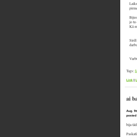
Laiks
pirmd
Bijus
jo tu
Kā ma
Sirdī
darbu
Varbū
Tags:
f
Link
|
ai b
Aug. 9t
posted
bija tā
Paskatī