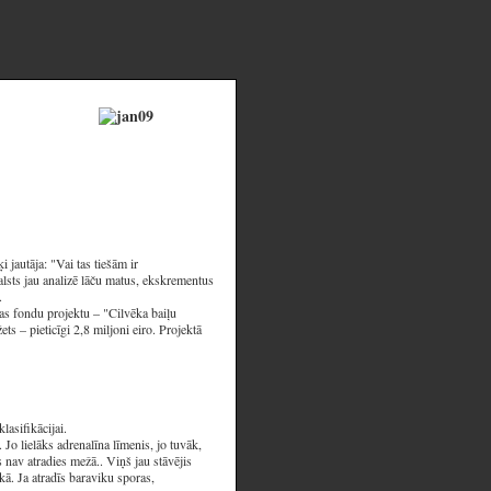
 jautāja: "Vai tas tiešām ir
alsts jau analizē lāču matus, ekskrementus
.
s fondu projektu – "Cilvēka baiļu
s – pieticīgi 2,8 miljoni eiro. Projektā
lasifikācijai.
Jo lielāks adrenalīna līmenis, jo tuvāk,
is nav atradies mežā.. Viņš jau stāvējis
kā. Ja atradīs baraviku sporas,