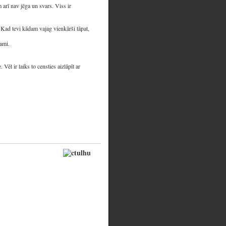
arī nav jēga un svars. Viss ir
e. Kad tevi kādam vajag vienkārši tāpat,
mami.
ēl ir laiks to censties aizlāpīt ar