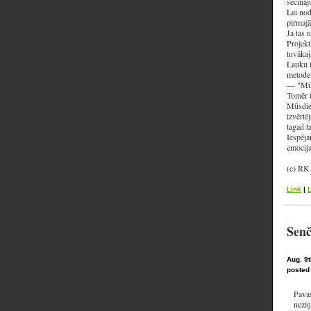
secināj
Lai nod
pirmajā
Ja tas 
Projekt
tuvākaj
Lauku i
metode 
— "Mū
Tomēr t
Mūsdien
izvērtē
tagad t
Iespēja
emocija
(c) RK
Link
|
Senč
Aug. 9t
posted
Pavas
neziņ