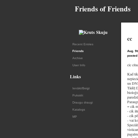
Friends of Friends
cc
Recent Entries
Friends
Aug. 9t
posted
Archive
cic cita
User Info
Kad tik
Links
nepieci
un DNS,
Tādēļ D
Ienākt/Beigt
bioloģi
Pukstēt
paredzē
Paraugu
Draugu draugi
= cik m
Katalogs
- cik āt
- cik p
MP
- vai k
Speciāl
vistica
pagalmā