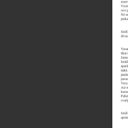
rezer
Visma
sevi 
Nē nu
pieka
Sirdī
divas
Vasar
tikai
Jaun
Izrād
aparā
laikā
jauda
pasau
Veca
Aiz n
kuras
Pabei
svarī
Sirdī
apzin