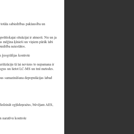
totāla sabiedrības paklausība un
olitiskajai situācijai ir atmesti. Nu un ja
mas mēģina ķīnieši un viņiem pārāk labi
iedrība neiestātos.
n ģeogrāfijas kontrole
rilizāciju tā lai neviens to nepamana ir
paraugus un lietot LC-MS un tml metodes.
ības samazināšana depopulācijas labad
es dedzināt ogļūdeņražus, būvējam AES,
n naratīvu kontrole