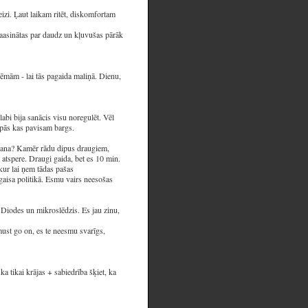
eizi. Ļaut laikam ritēt, diskomfortam
 saasinātas par daudz un kļuvušas pārāk
lēmām - lai tās pagaida maliņā. Dienu,
abi bija sanācis visu noregulēt. Vēl
lēpās kas pavisam bargs.
ēgšana? Kamēr rādu dipus draugiem,
a atspere. Draugi gaida, bet es 10 min.
 kur lai ņem tādas pašas
zgaisa politikā. Esmu vairs neesošas
. Diodes un mikroslēdzis. Es jau zinu,
must go on, es te neesmu svarīgs,
a tikai krājas + sabiedrība šķiet, ka