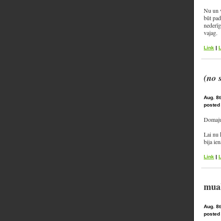
Nu un v
būt pad
nederīg
vajag.
Link
|
(no 
Aug. 8t
posted
Domaju,
Lai nu 
bija ien
Link
|
mua
Aug. 8t
posted