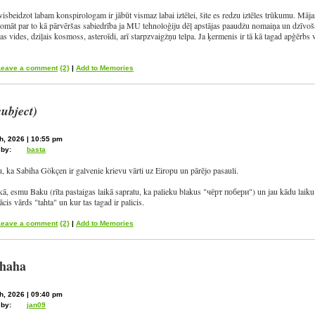
isbeidzot labam konspirologam ir jābūt vismaz labai iztēlei, šite es redzu iztēles trūkumu. Mā
omāt par to kā pārvēršas sabiedrība ja MU tehnoloģiju dēļ apstājas paaudžu nomaiņa un dzīvoša
as vides, dziļais kosmoss, asteroīdi, arī starpzvaigžņu telpa. Ja ķermenis ir tā kā tagad apģērbs 
Leave a comment
{2}
|
Add to Memories
subject)
h, 2026 | 10:55 pm
 by:
basta
 ka Sabiha Gökçen ir galvenie krievu vārti uz Eiropu un pārējo pasauli.
kā, esmu Baku (rīta pastaigas laikā sapratu, ka palieku blakus "чёрт побери") un jau kādu laik
ācis vārds "tahta" un kur tas tagad ir palicis.
Leave a comment
{2}
|
Add to Memories
haha
h, 2026 | 09:40 pm
 by:
jan09