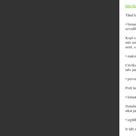
http://
Tātad k
• biome
uzvedīb
Kopš es
mēs neu
neiet, 
• maksi
Cilvēks
labs ja
• perve
Pretī l
• klima
Deindus
atkal j
• izglī
Ir labi