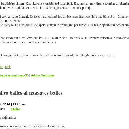
 bezjēdzīgi skrien. Kad ikdiena vienāda, tad it sevišķi. Kad nekam nav jēga, sezonām un dienām 
iena, viss ir piektdiena. Viss ir trešdiena, ja vēlies - man tak pohuj.
ī ceļo ar savu ģimeni. Es tikai varu iedomāties un bik atcerēties, cik liela bagātība tā ir - ģimen
 esi un esi gana.
n riebjas, ka daži politiskie spēki ģimeni ir uztaisījuši par ieroci. Cik tas ir aplami un nepieņe
 konstants caurums, dvēselei kas visu laiku trūkst... Bet nekas, tas ir mans tukšums. Mana dzīve. V
, lēnprātību, sapratni un tādām lietiņām :)
t beigās šis tukšums ir mana bagātība un laiks to atzīt, izvilkt galvu no savas dirsas?
oto
,
tech
Leave a comment
{1}
|
Add to Memories
ailes bailes ai naaaaves bailes
h, 2026 | 12:04 am
 by:
ctulhu
da dziesmiņa.
simies, no kā tad mums labticīgie pilsoņi baidās.