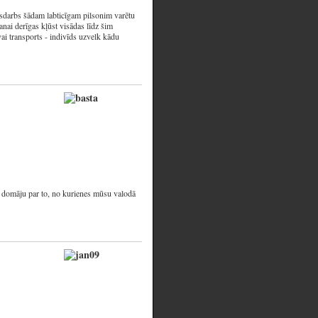
jasdarbs šādam labticīgam pilsonim varētu
nai derīgas kļūst visādas līdz šim
vai transports - indivīds uzvelk kādu
u domāju par to, no kurienes mūsu valodā