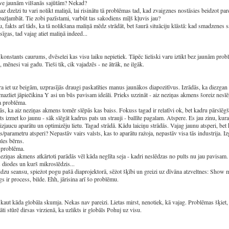
ve jaunām vilšanās sajūtām? Nekad?
z dzelzi tu vari nolikt maliņā, lai risinātu tā problēmas tad, kad zvaigznes nostāsies beidzot par
pažļambāt. Tie zobi pazīstami, varbūt tas sakodiens mīļš kļuvis jau?
, fakts arī tāds, ka tā nolikšana maliņā mēdz strādāt, bet šaurā situāciju klāstā: kad smadzenes
sīgas, tad vajag atiet maliņā indeed...
 konstants caurums, dvēselei kas visu laiku nepietiek. Tāpēc lieliski varu iztikt bez jaunām prob
, mēnesi vai gadu. Tieši tik, cik vajadzēs - ne ātrāk, ne ilgāk.
a iet uz beigām, uzprasījās draugi paskatīties manus jaunākos diapozitīvus. Izrādās, ka diezgan l
 mazliet jāpiečikina Y asi un būs pavisam ideāli. Prieks uzzināt - aiz neziņas akmens šoreiz nes
a problēma.
ās, ka aiz neziņas akmens tomēr slēpās kas baiss. Fokuss tagad ir relatīvi ok, bet kadru pārsl
ts izmet ko jaunu - sāk slēgāt kadrus pats un strauji - ballīte pagalam. Atspere. Es jau zinu, kur
 izjaucu aparātu un optimizēju lietu. Tagad strādā. Kādu laiciņu strādās. Vajag jaunu atsperi, bet
s/parametru atsperi? Nepastāv vairs valsts, kas to aparātu ražoja, nepastāv visa tās industrija. I
les bērns.
 problēma.
eziņas akmens atkārtoti parādās vēl kāda neglīta seja - kadri neslēdzas no pults nu jau pavisam
 diodes un kurš mikroslēdzis...
dzu seansu, spiežot pogu pašā diaprojektorā, sēžot šķībi un greizi uz dīvāna atzveltnes: Show 
gs ir process, bilde. Ehh, jārisina arī šo problēmu.
 kaut kāda globāla skumja. Nekas nav pareizi. Lietas mirst, nenotiek, kā vajag. Problēmas šķiet, k
āti stūrē dirsas virzienā, ka uzlikts ir globāls Pohuj uz visu.