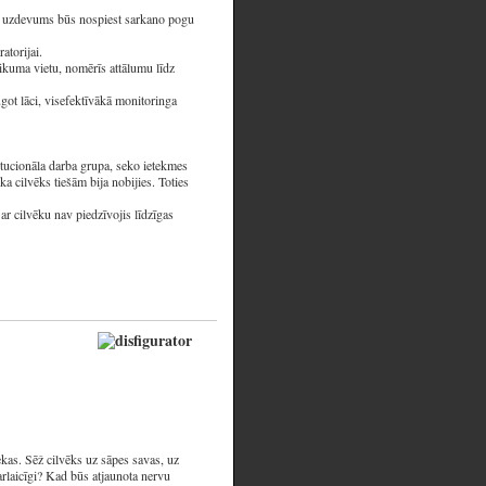
Tās uzdevums būs nospiest sarkano pogu
atorijai.
tikuma vietu, nomērīs attālumu līdz
got lāci, visefektīvākā monitoringa
itucionāla darba grupa, seko ietekmes
a cilvēks tiešām bija nobijies. Toties
ar cilvēku nav piedzīvojis līdzīgas
kas. Sēž cilvēks uz sāpes savas, uz
rlaicīgi? Kad būs atjaunota nervu