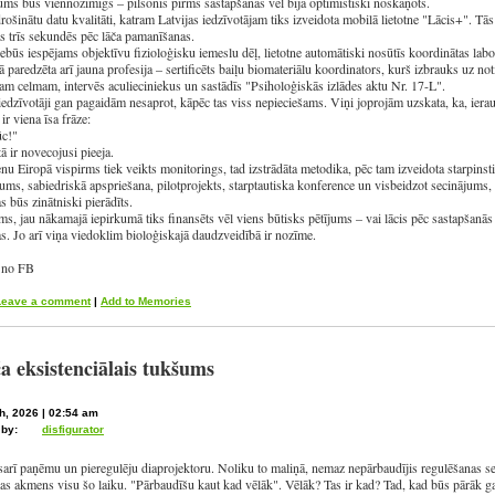
ums būs viennozīmīgs – pilsonis pirms sastapšanās vēl bija optimistiski noskaņots.
rošinātu datu kvalitāti, katram Latvijas iedzīvotājam tiks izveidota mobilā lietotne "Lācis+". 
s trīs sekundēs pēc lāča pamanīšanas.
nebūs iespējams objektīvu fizioloģisku iemeslu dēļ, lietotne automātiski nosūtīs koordinātas labor
ā paredzēta arī jauna profesija – sertificēts baiļu biomateriālu koordinators, kurš izbrauks uz no
am celmam, intervēs aculieciniekus un sastādīs "Psiholoģiskās izlādes aktu Nr. 17-L".
edzīvotāji gan pagaidām nesaprot, kāpēc tas viss nepieciešams. Viņi joprojām uzskata, ka, ierau
ir viena īsa frāze:
c!"
ā ir novecojusi pieeja.
u Eiropā vispirms tiek veikts monitorings, tad izstrādāta metodika, pēc tam izveidota starpinst
jums, sabiedriskā apspriešana, pilotprojekts, starptautiska konference un visbeidzot secinājums, k
as būs zinātniski pierādīts.
ms, jau nākamajā iepirkumā tiks finansēts vēl viens būtisks pētījums – vai lācis pēc sastapšanās 
s. Jo arī viņa viedoklim bioloģiskajā daudzveidībā ir nozīme.
 no FB
Leave a comment
|
Add to Memories
a eksistenciālais tukšums
h, 2026 | 02:54 am
 by:
disfigurator
arī paņēmu un pieregulēju diaprojektoru. Noliku to maliņā, nemaz nepārbaudījis regulēšanas se
as akmens visu šo laiku. "Pārbaudīšu kaut kad vēlāk". Vēlāk? Tas ir kad? Tad, kad būs pārāk ga